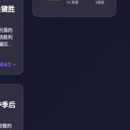
前提
74 阅读
2周前
关键胜
利落的
场胜利
碾压。
读全文 →
夺季后
完整的