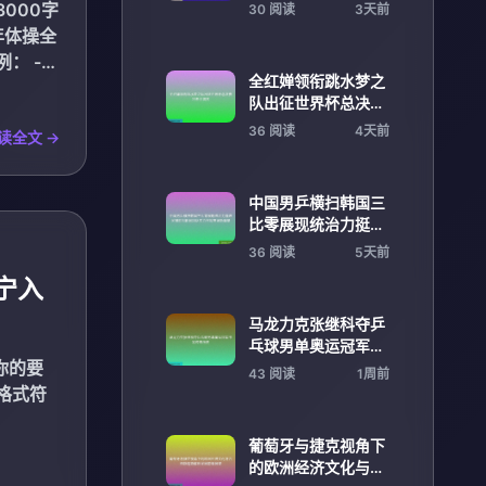
宁入选再展冲击之力
000字
30 阅读
3天前
年体操全
： -
全红婵领衔跳水梦之
队出征世界杯总决赛
冲击全满贯
36 阅读
4天前
读全文 →
中国男乒横扫韩国三
比零展现统治力挺进
关键胜利彰显团队实
36 阅读
5天前
力书写赛场新篇章
宁入
马龙力克张继科夺乒
乓球男单奥运冠军书
你的要
写传奇历史
43 阅读
1周前
格式符
葡萄牙与捷克视角下
的欧洲经济文化与合