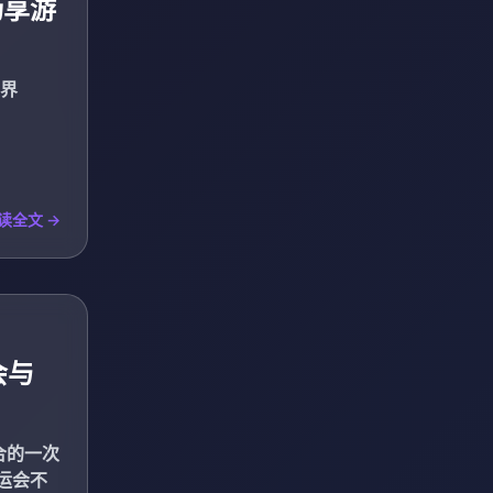
畅享游
 界
读全文 →
会与
合的一次
运会不