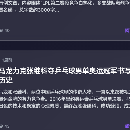
示例文章，内容围绕“LPL第二赛段竞争白热化，多支战队激烈
赛名额”，总字数约3000字...
40
阅
1周前
马龙力克张继科夺乒乓球男单奥运冠军书
历史
马龙和张继科，两位中国乒乓球界的传奇人物，一直以来都被视
奥运金牌的有力竞争者。2016年里约奥运会乒乓球男单决赛，
出色的技术和稳定的心理素质，最终战胜张继科，成功登顶，成
球历史上的...
43
阅