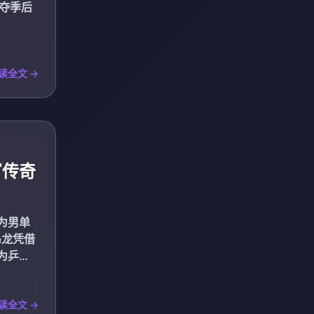
争夺季后
读全文 →
写传奇
为男单
马龙凭借
为乒乓
读全文 →