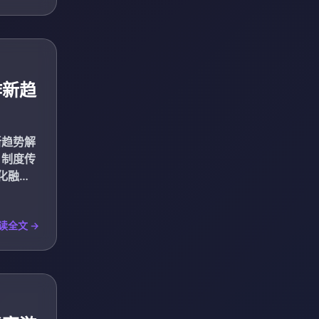
作新趋
新趋势解
、制度传
化融合
读全文 →