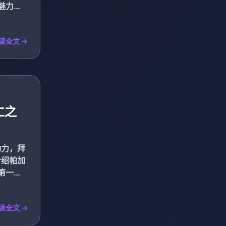
魅力。
读全文 →
仁之
动力，拜
介绍帕加
第一方
读全文 →