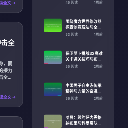
作新趋势解析发展前
读全文 →
45 阅读
1周前
景展望
围绕魔方世界修改器
探索创意玩法与全面
功能提升的深度应用
53 阅读
1周前
详尽指南
冲击全
保卫萝卜挑战32高难
关卡通关技巧与布局
称，而
全解析实战心得分享
55 阅读
2周前
的接力
与详细攻略
击全满
中国男子自由泳传承
精神与力量的奋进之
路
读全文 →
56 阅读
2周前
哈曼：续约萨内需格
纳布里与科曼离队为