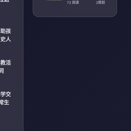
前提
72 阅读
2周前
帮助孩
历史人
支教活
同
同学交
常生