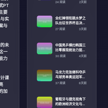
宁入选再展冲击之力
24 阅读
2天前
武PT
主要
全红婵领衔跳水梦之
径与实
队出征世界杯总决赛
案与
冲击全满贯
27 阅读
3天前
感的未
中国男乒横扫韩国三
比零展现统治力挺进
这一
关键胜利彰显团队实
30 阅读
4天前
能力
力书写赛场新篇章
马龙力克张继科夺乒
乓球男单奥运冠军书
设计课
写传奇历史
37 阅读
6天前
亮
的加
葡萄牙与捷克视角下
的欧洲经济文化与合