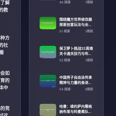
作新趋势解析发展前
以了解
40 阅读
1周前
景展望
的教
围绕魔方世界修改器
探索创意玩法与全面
功能提升的深度应用
51 阅读
1周前
详尽指南
这种方
的社
保卫萝卜挑战32高难
看
关卡通关技巧与布局
全解析实战心得分享
52 阅读
1周前
与详细攻略
学会如
中国男子自由泳传承
教育的
精神与力量的奋进之
体中
路
54 阅读
2周前
哈曼：续约萨内需格
科的竞
纳布里与科曼离队为
过这