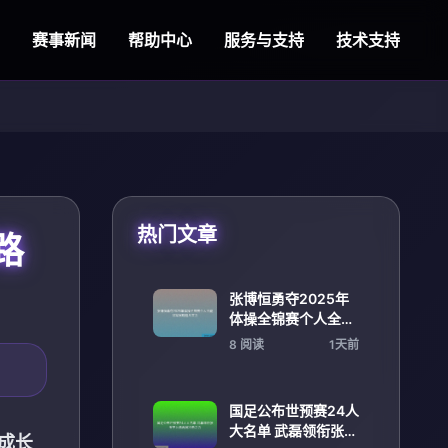
赛事新闻
帮助中心
服务与支持
技术支持
热门文章
路
张博恒勇夺2025年
体操全锦赛个人全能
冠军展现超凡实力
8 阅读
1天前
国足公布世预赛24人
大名单 武磊领衔张玉
成长