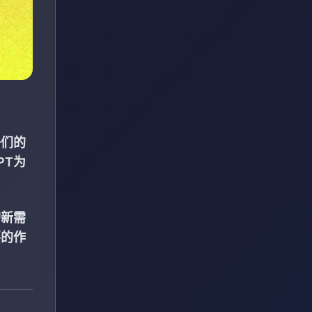
子们的
PT为
的新需
要的作